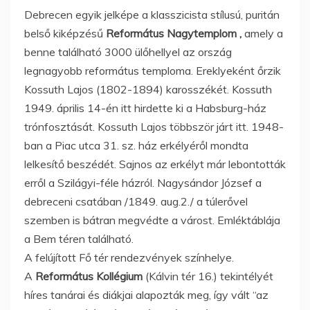
Debrecen egyik jelképe a klasszicista stílusú, puritán
belső kiképzésű
Református Nagytemplom ,
amely a
benne található 3000 ülőhellyel az ország
legnagyobb református temploma. Ereklyeként őrzik
Kossuth Lajos (1802-1894) karosszékét. Kossuth
1949. április 14-én itt hirdette ki a Habsburg-ház
trónfosztását. Kossuth Lajos többször járt itt. 1948-
ban a Piac utca 31. sz. ház erkélyéről mondta
lelkesítő beszédét. Sajnos az erkélyt már lebontották
erről a Szilágyi-féle házról. Nagysándor József a
debreceni csatában /1849. aug.2./ a túlerővel
szemben is bátran megvédte a várost. Emléktáblája
a Bem téren található.
A felújított Fő tér rendezvények színhelye.
A
Református Kollégium
(Kálvin tér 16.) tekintélyét
híres tanárai és diákjai alapozták meg, így vált “az