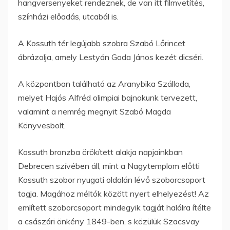
hangversenyeket rendeznek, de van itt filmvetítés,
színházi előadás, utcabál is.
A Kossuth tér legújabb szobra Szabó Lőrincet
ábrázolja, amely Lestyán Goda János kezét dicséri.
A központban található az Aranybika Szálloda,
melyet Hajós Alfréd olimpiai bajnokunk tervezett,
valamint a nemrég megnyit Szabó Magda
Könyvesbolt.
Kossuth bronzba örökített alakja napjainkban
Debrecen szívében áll, mint a Nagytemplom előtti
Kossuth szobor nyugati oldalán lévő szoborcsoport
tagja. Magához méltók között nyert elhelyezést! Az
említett szoborcsoport mindegyik tagját halálra ítélte
a császári önkény 1849-ben, s közülük Szacsvay