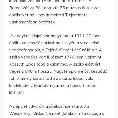
közadakozásból 1836-ban állítottak neki. A
Beregszászy Pál tervezte 75 mázsás öntöttvas
obeliszket az Ungvár melletti Túrjaremete
vashámorában öntötték.
Az egykori Hajdú vármegye háza 1911-12-ben
épült szecessziós stílusban. Helyén a város első
vendégfogadója, a Fejérló /Fehér Ló/ Szálló állt. A
szálló vendége volt II. József 1770-ben, valamint
Kossuth Lajos több alkalommal. A szálló előtt ért
véget a 670 m hosszú, Nagytemplom előtt kezdődő
fahíd, amely biztosította a száraz lábbal való
közlekedést. Maradványai ma a Kossuth téren
láthatók.
Az épület udvarán, a játékszínben tartotta
Wesselényi Miklós Nemzeti Játékszín Társasága a