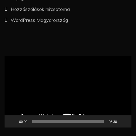
Hozzászólások hírcsatorna
WordPress Magyarország
Videólejátszó
00:00
05:30