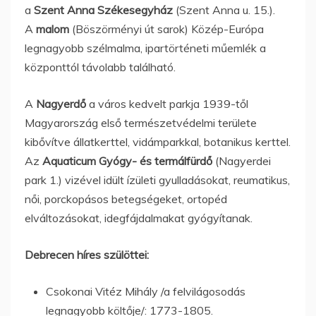
a
Szent Anna Székesegyház
(Szent Anna u. 15.).
A
malom
(Böszörményi út sarok) Közép-Európa
legnagyobb szélmalma, ipartörténeti műemlék a
központtól távolabb található.
A
Nagyerdő
a város kedvelt parkja 1939-től
Magyarország első természetvédelmi területe
kibővítve állatkerttel, vidámparkkal, botanikus kerttel.
Az
Aquaticum Gyógy- és termálfürdő
(Nagyerdei
park 1.) vizével idült ízületi gyulladásokat, reumatikus,
női, porckopásos betegségeket, ortopéd
elváltozásokat, idegfájdalmakat gyógyítanak.
Debrecen híres szülöttei:
Csokonai Vitéz Mihály /a felvilágosodás
legnagyobb költője/: 1773-1805.