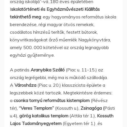
ország iskolájá”-vá..180 éves épületében
I
skolatörténeti és Egyházművészeti Kiállítás
tekinthető meg
: egy hagyományos református iskola
berendezése, régi magyar ötvös remekek,
csodálatos hímzésű terítők, festett bútorok,
könyvritkaságokat őrző műemlék Nagykönyvtára,
amely 500. 000 kötetével az ország legnagyobb
egyházi gyűjteménye.
A patinás
Aranybika Szálló
(Piac u. 11-15.) az
ország legrégebbi, még ma is működő szállodája.
A
Városháza
(Piac u. 20.) klasszicista épülete a
legszebbek közé tartozik. Megtekintésre érdemes:
a
csonka tornyú református kistemplom
(Révész
tér),
“Veres Templom”
(Kossuth u.),
Zsinagóga (
Pásti
u.4),
görög katolikus templom
(Attila tér 1.),
Kossuth
Lajos Tudományegyetem
(Egyetem tér 1.) .és