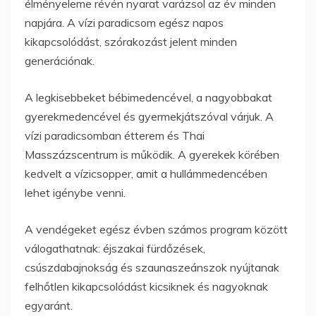
élményeleme révén nyarat varázsol az év minden
napjára. A vízi paradicsom egész napos
kikapcsolódást, szórakozást jelent minden
generációnak.
A legkisebbeket bébimedencével, a nagyobbakat
gyerekmedencével és gyermekjátszóval várjuk. A
vízi paradicsomban étterem és Thai
Masszázscentrum is működik. A gyerekek körében
kedvelt a vízicsopper, amit a hullámmedencében
lehet igénybe venni.
A vendégeket egész évben számos program között
válogathatnak: éjszakai fürdőzések,
csúszdabajnokság és szaunaszeánszok nyújtanak
felhőtlen kikapcsolódást kicsiknek és nagyoknak
egyaránt.