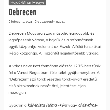
Hajdú-Bihar Megye
Debrecen
február 1, 2021
Gasztroadmin2021
Debrecen Magyarország második legnagyobb és
legnépesebb városa, a hajdúk és a reformátusok
egyik központja, valamint az Észak-Alföldi turisztikai
Régió központja. A Tiszántúl legjelentősebb városa.
A város neve írott formában először 1235-ben tűnik
fel a Váradi Regestrum-féle itélet gyűjteményben. A
“Debrezun” szó török /esetleg török-avar/ eredetű,
első birtokosának nevét őrzi, jelentése: éljen,
mozogjon.
Gyakran a
kálvinista Róma
-ként
vagy
cívisváros
-