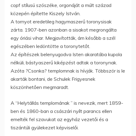
copf stílusú szószéke, orgonáját a múlt század
közepén építette Kiszely István.
A tornyot eredetileg hagymaszerű toronysisak
zárta. 1907-ben azonban a sisakot megrongálta
egy óriási vihar. Megjavították, ám később a szél
egészében ledöntötte a toronytetőt.
Az építészek belenyugodva Isten akaratába kupola
nélküli, bástyaszerű kiképzést adtak a toronynak.
Azóta ?Csonka? templomnak is hívják. Többször is le
akarták bontani, de Schulek Frigyesnek
köszönhetően megmaradt.
A “Helytállás templomának ” is nevezik, mert 1859-
ben és 1860-ban a császári nyílt parancs ellen
emelték fel szavukat az egyház vezetői és a
tiszántúli gyülekezet képviselői.