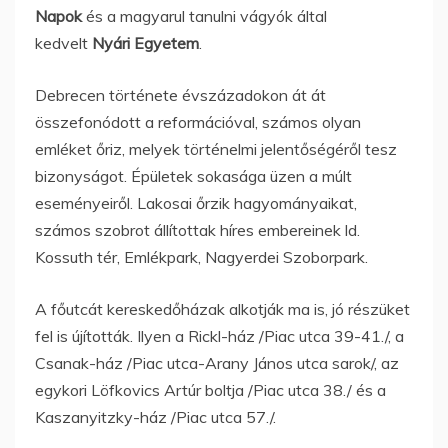
Napok
és a magyarul tanulni vágyók által
kedvelt
Nyári Egyetem
.
Debrecen története évszázadokon át át
összefonódott a reformációval, számos olyan
emléket őriz, melyek történelmi jelentőségéről tesz
bizonyságot. Épületek sokasága üzen a múlt
eseményeiről. Lakosai őrzik hagyományaikat,
számos szobrot állítottak híres embereinek ld.
Kossuth tér, Emlékpark, Nagyerdei Szoborpark.
A főutcát kereskedőházak alkotják ma is, jó részüket
fel is újították. Ilyen a Rickl-ház /Piac utca 39-41./, a
Csanak-ház /Piac utca-Arany János utca sarok/, az
egykori Löfkovics Artúr boltja /Piac utca 38./ és a
Kaszanyitzky-ház /Piac utca 57./.