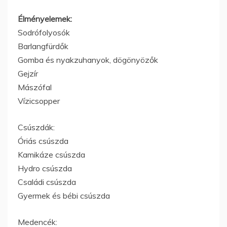
Élményelemek:
Sodrófolyosók
Barlangfürdők
Gomba és nyakzuhanyok, dögönyözők
Gejzír
Mászófal
Vízicsopper
Csúszdák:
Óriás csúszda
Kamikáze csúszda
Hydro csúszda
Családi csúszda
Gyermek és bébi csúszda
Medencék: