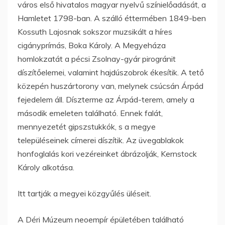
város első hivatalos magyar nyelvű színielőadását, a
Hamletet 1798-ban. A szálló éttermében 1849-ben
Kossuth Lajosnak sokszor muzsikált a híres
cigányprímás, Boka Károly. A Megyeháza
homlokzatát a pécsi Zsolnay-gyár pirogránit
díszítőelemei, valamint hajdúszobrok ékesítik. A tető
közepén huszártorony van, melynek csúcsán Árpád
fejedelem áll. Díszterme az Árpád-terem, amely a
második emeleten található. Ennek falát,
mennyezetét gipszstukkók, s a megye
településeinek címerei díszítik. Az üvegablakok
honfoglalás kori vezéreinket ábrázolják, Kernstock
Károly alkotása.
Itt tartják a megyei közgyűlés üléseit.
A Déri Múzeum neoempír épületében található