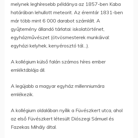
melynek leghíresebb példánya az 1857-ben Kaba
határában lehullott meteorit. Az éremtár 1831-ben
már több mint 6 000 darabot számlált. A
gyűjtemény állandó tárlatai: iskolatörténet,
egyházművészet (ötvösmesterek munkáival:
egyházi kelyhek, kenyérosztó tál…).
A kollégium külső falán számos híres ember
emléktáblája áll.
A legújabb a magyar egyház millenniumára
emlékezik.
A kollégium oldalában nyílik a Füvészkert utca, ahol
az első Füvészkert létesült Diószegi Sámuel és
Fazekas Mihály által.