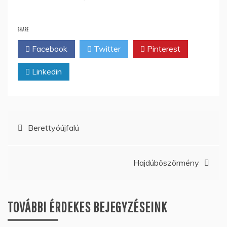
SHARE
Facebook
Twitter
Pinterest
Linkedin
Bejegyzés
Berettyóújfalú
navigáció
Hajdúböszörmény
TOVÁBBI ÉRDEKES BEJEGYZÉSEINK