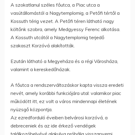
A szokatlanul széles főutca, a Piac utca a
vasútállomástól a Nagytemplomig, a Petőfi tértől a
Kossuth térig vezet. A Petőfi téren látható nagy
költőnk szobra, amely Medgyessy Ferenc alkotása.
A Kossuth utcától a Nagytemplomig terjedő
szakaszt Korzóvá alakították.
Ezután látható a Megyeháza és a régi Városháza,
valamint a kereskedőházak.
A főutca a rendszerváltozáskor kapta vissza eredeti
nevét, amely korábbi funkciójára utal: valamikor piac
működött itt, ez volt a város mindennapi életének
nyüzsgő központja.
Az ezredforduló éveiben belvárosi korzóvá, a
debreceniek és az ide érkező vendégek
találkozóhelyévé alakulva próbálja visszanyerni,