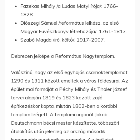
Fazekas Mihály /a Ludas Matyi írója/: 1766-
1828.
Diószegi Sámuel /református lelkész, az első
Magyar Füvészkönyv létrehozója/: 1761-1813.
Szabó Magda /író, költő/: 1917-2007.
Debrecen jelképe a Református Nagytemplom.
Valószínű, hogy az első egyhajós csarnoktemplomot
1290 és 1311 között emelték a város földesurai. Az
épület mai formáját a Péchy Mihály és Thaler József
tervei alapján 1819 és 1823 között zajló
építkezéskor kapta, miután 1802-ben a korábbi
templom leégett. A templomi orgonát Jakob
Deutschmann bécsi mester készítette, többszöri
átalakítás után jelenleg az ország második
legnagyobb mechanikus orgonája. Az épületet