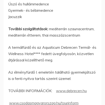
Úszó és hullámmedence
Gyermek- és bébimedence
Jacuzzik
További szolgáltatások:
mediterrán szaunacentrum,
mediterrán étterem, thai masszázscentrum
A termálfürdő és az Aquaticum Debrecen Termál- és
Wellness Hotel**** fedett üvegfolyosón, közvetlen
átjárással közelíthető meg.
Az élményfürdő I. emeletén található gyermekjátszó
is a fenti nyitva tartás szerint üzemel.
TOVÁBBI INFORMÁCIÓK:
www.debrecen.hu
www.csodasmagyarorszag.hu/tourinform