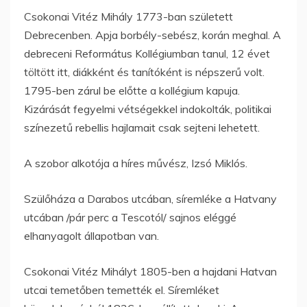
Csokonai Vitéz Mihály 1773-ban született
Debrecenben. Apja borbély-sebész, korán meghal. A
debreceni Református Kollégiumban tanul, 12 évet
töltött itt, diákként és tanítóként is népszerű volt.
1795-ben zárul be előtte a kollégium kapuja.
Kizárását fegyelmi vétségekkel indokolták, politikai
színezetű rebellis hajlamait csak sejteni lehetett.
A szobor alkotója a híres művész, Izsó Miklós.
Szülőháza a Darabos utcában, síremléke a Hatvany
utcában /pár perc a Tescotól/ sajnos eléggé
elhanyagolt állapotban van.
Csokonai Vitéz Mihályt 1805-ben a hajdani Hatvan
utcai temetőben temették el. Síremléket