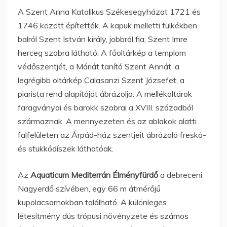
A Szent Anna Katolikus Székesegyházat 1721 és
1746 között építették. A kapuk melletti fülkékben
balról Szent István király, jobbról fia, Szent Imre
herceg szobra látható. A főoltárkép a templom
védőszentjét, a Máriát tanító Szent Annát, a
legrégibb oltárkép Calasanzi Szent Józsefet, a
piarista rend alapítóját ábrázolja. A mellékoltárok
faragványai és barokk szobrai a XVIII. századból
származnak. A mennyezeten és az ablakok alatti
falfelületen az Árpád-ház szentjeit ábrázoló freskó-
és stukkódíszek láthatóak.
Az
Aquaticum Mediterrán Élményfürdő
a debreceni
Nagyerdő szívében, egy 66 m átmérőjű
kupolacsarnokban található. A különleges
létesítmény dús trópusi növényzete és számos