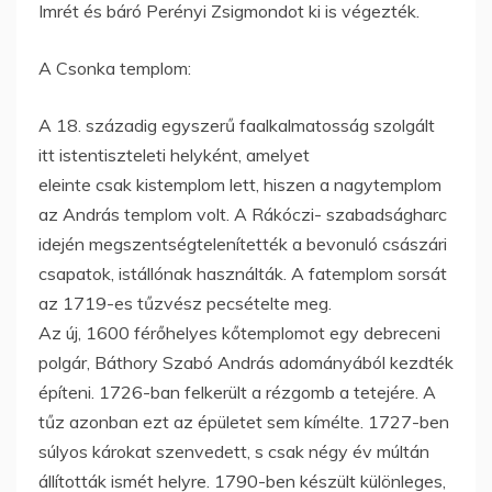
Imrét és báró Perényi Zsigmondot ki is végezték.
A Csonka templom:
A 18. századig egyszerű faalkalmatosság szolgált
itt istentiszteleti helyként, amelyet
eleinte csak kistemplom lett, hiszen a nagytemplom
az András templom volt. A Rákóczi- szabadságharc
idején megszentségtelenítették a bevonuló császári
csapatok, istállónak használták. A fatemplom sorsát
az 1719-es tűzvész pecsételte meg.
Az új, 1600 férőhelyes kőtemplomot egy debreceni
polgár, Báthory Szabó András adományából kezdték
építeni. 1726-ban felkerült a rézgomb a tetejére. A
tűz azonban ezt az épületet sem kímélte. 1727-ben
súlyos károkat szenvedett, s csak négy év múltán
állították ismét helyre. 1790-ben készült különleges,