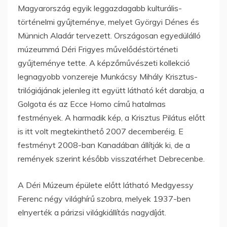
Magyarország egyik leggazdagabb kulturális-
történelmi gyűjteménye, melyet Györgyi Dénes és
Münnich Aladár tervezett. Országosan egyedülálló
múzeummá Déri Frigyes művelődéstörténeti
gyűjteménye tette. A képzőművészeti kollekció
legnagyobb vonzereje Munkácsy Mihály Krisztus-
trilógiájának jelenleg itt együtt látható két darabja, a
Golgota és az Ecce Homo című hatalmas
festmények. A harmadik kép, a Krisztus Pilátus előtt
is itt volt megtekinthető 2007 decemberéig. E
festményt 2008-ban Kanadában állítják ki, de a
remények szerint később visszatérhet Debrecenbe.
A Déri Múzeum épülete előtt látható Medgyessy
Ferenc négy világhírű szobra, melyek 1937-ben
elnyerték a párizsi világkiállítás nagydíját.