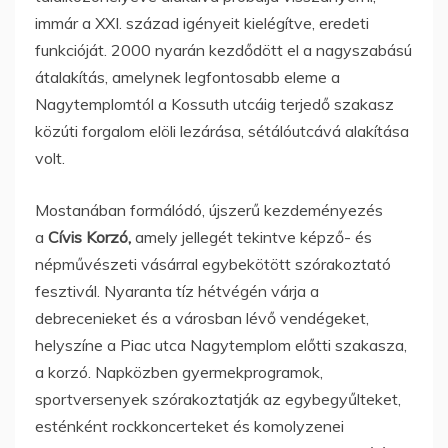
immár a XXI. század igényeit kielégítve, eredeti
funkcióját. 2000 nyarán kezdődött el a nagyszabású
átalakítás, amelynek legfontosabb eleme a
Nagytemplomtól a Kossuth utcáig terjedő szakasz
közúti forgalom elöli lezárása, sétálóutcává alakítása
volt.
Mostanában formálódó, újszerű kezdeményezés
a
Cívis Korzó,
amely jellegét tekintve képző- és
népművészeti vásárral egybekötött szórakoztató
fesztivál. Nyaranta tíz hétvégén várja a
debrecenieket és a városban lévő vendégeket,
helyszíne a Piac utca Nagytemplom előtti szakasza,
a korzó. Napközben gyermekprogramok,
sportversenyek szórakoztatják az egybegyűlteket,
esténként rockkoncerteket és komolyzenei