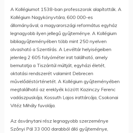
A Kollégiumot 1538-ban professzorok alapították. A
Kollégium Nagykönyvtára, 600 000-es
állományával, a magyarországi református egyház
legnagyobb ilyen jellegű gyűjteménye. A Kollégium
bibliagyűjteményében több mint 250 nyelven
olvasható a Szentírás. A Levéltár helyiségeiben
jelenleg 2 605 folyóméter irat található, amely
bemutatja a Tiszántúl múltját, egyházi életét,
oktatási rendszerét valamint Debrecen
művelődéstörténetét. A Kollégium gyűjteményében
megtalálható az ereklyék között Kazinczy Ferenc
vadászpuskája, Kossuth Lajos irattárcája, Csokonai
Vitéz Mihály fuvolája.
Az ásványtani rész legnagyobb szerzeménye
Szőnyi Pál 33 000 darabból álló gyűjteménye,