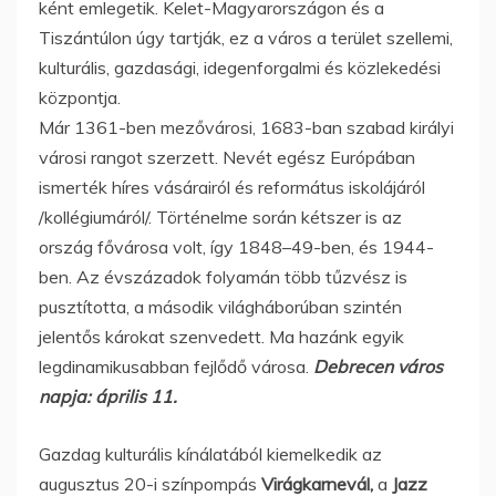
ként emlegetik. Kelet-Magyarországon és a
Tiszántúlon úgy tartják, ez a város a terület szellemi,
kulturális, gazdasági, idegenforgalmi és közlekedési
központja.
Már 1361-ben mezővárosi, 1683-ban szabad királyi
városi rangot szerzett. Nevét egész Európában
ismerték híres vásárairól és református iskolájáról
/kollégiumáról/. Történelme során kétszer is az
ország fővárosa volt, így 1848–49-ben, és 1944-
ben. Az évszázadok folyamán több tűzvész is
pusztította, a második világháborúban szintén
jelentős károkat szenvedett. Ma hazánk egyik
legdinamikusabban fejlődő városa.
Debrecen város
napja: április 11.
Gazdag kulturális kínálatából kiemelkedik az
augusztus 20-i színpompás
Virágkarnevál,
a
Jazz