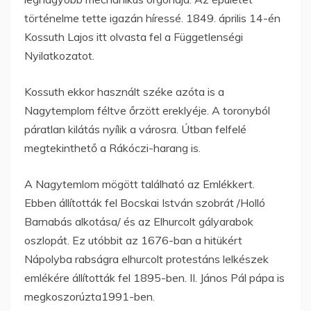
történelme tette igazán híressé. 1849. április 14-én
Kossuth Lajos itt olvasta fel a Függetlenségi
Nyilatkozatot.
Kossuth ekkor használt széke azóta is a
Nagytemplom féltve őrzött ereklyéje. A toronyból
páratlan kilátás nyílik a városra. Útban felfelé
megtekinthető a Rákóczi-harang is.
A Nagytemlom mögött található az Emlékkert.
Ebben állították fel Bocskai István szobrát /Holló
Barnabás alkotása/ és az Elhurcolt gályarabok
oszlopát. Ez utóbbit az 1676-ban a hitükért
Nápolyba rabságra elhurcolt protestáns lelkészek
emlékére állították fel 1895-ben. II. János Pál pápa is
megkoszorúzta1991-ben.