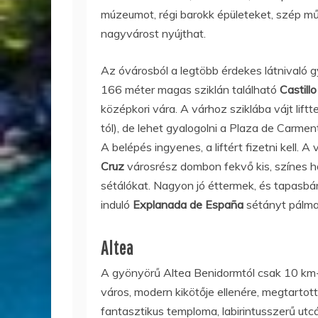
múzeumot, régi barokk épületeket, szép mű
nagyvárost nyújthat.
Az óvárosból a legtöbb érdekes látnivaló 
166 méter magas sziklán található
Castill
középkori vára. A várhoz sziklába vájt lift
tól), de lehet gyalogolni a Plaza de Carment
A belépés ingyenes, a liftért fizetni kell. A
Cruz
városrész dombon fekvő kis, színes ház
sétálókat. Nagyon jó éttermek, és tapasbá
induló
Explanada de España
sétányt pálmaf
Altea
A gyönyörű Altea Benidormtól csak 10 km-
város, modern kikötője ellenére, megtartot
fantasztikus temploma, labirintusszerű utc