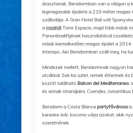
árasztanak. Benidormban van a világon a l
legmagasabb épülete a 210 méter magas G
szállodája. A Gran Hotel Bali volt Spany
a
madridi
Torre Espacio, majd több másik ma
Panorámaliftjének használatával csodálato
másik kiemelkedően magas épület a 2014. 
Intempo, Aki Benidormban száll meg, ha t
Mindezek mellett, Benidormnak nagyon han
utcákkal. Sok kis üzlet, remek éttermek és
között található
Balcon del Mediterraneo
, 
és annak strandjaira. Csendes, romantikus 
Benidorm a Costa Blanca
partyfővárosa
is
karaoke-bár, kocsma várja azokat, akik ny
szeretnének.