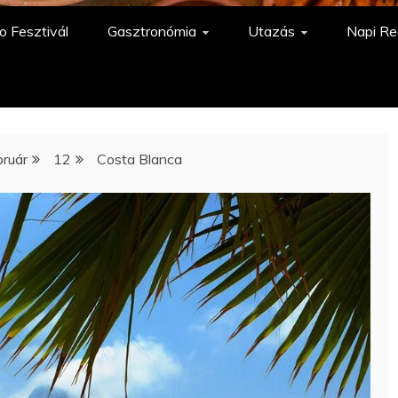
o Fesztivál
Gasztronómia
Utazás
Napi Re
bruár
12
Costa Blanca