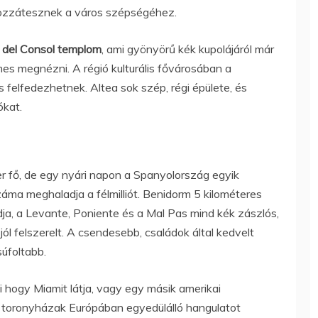
hozzátesznek a város szépségéhez.
 del Consol templom
, ami gyönyörű kék kupolájáról már
mes megnézni. A régió kulturális fővárosában a
 felfedezhetnek. Altea sok szép, régi épülete, és
ókat.
r fő, de egy nyári napon a Spanyolország egyik
ma meghaladja a félmilliót. Benidorm 5 kilométeres
a, a Levante, Poniente és a Mal Pas mind kék zászlós,
jól felszerelt. A csendesebb, családok által kedvelt
úfoltabb.
ti hogy Miamit látja, vagy egy másik amerikai
s toronyházak Európában egyedülálló hangulatot