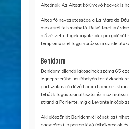
Alteának. Az Alteát körülvevő hegyek is 
Altea fő nevezetessége a
La Mare de Déu
messziről felismerhető. Belső terét is érde
művészetre fogékonyak sok apró galériát is
temploma is el fogja varázsolni az ide utaz
Benidorm
Benidorm állandó lakosainak száma 65 eze
legnépszerűbb üdülőhelyén tartózkodók szá
partszakaszán lévő három homokos strandj
tehát kifogástalanul tiszta, és maximálisan 
strand a Poniente, míg a Levante inkább zs
Aki először lát Benidormról képet, azt hihe
nagyvárost: a parton lévő felhőkarcolók é