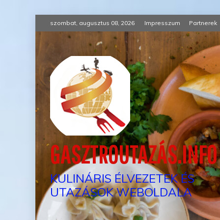
Skip
szombat, augusztus 08, 2026
Impresszum
Partnerek
to
content
GASZTROUTAZÁS.INFO
KULINÁRIS ÉLVEZETEK ÉS
UTAZÁSOK WEBOLDALA