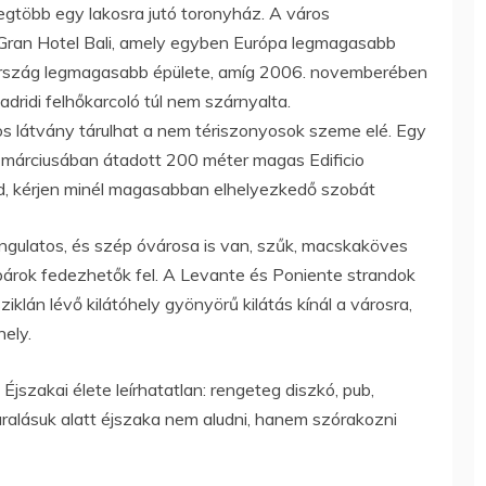
egtöbb egy lakosra jutó toronyház. A város
ran Hotel Bali, amely egyben Európa legmagasabb
olország legmagasabb épülete, amíg 2006. novemberében
dridi felhőkarcoló túl nem szárnyalta.
s látvány tárulhat a nem tériszonyosok szeme elé. Egy
márciusában átadott 200 méter magas Edificio
ud, kérjen minél magasabban elhelyezkedő szobát
gulatos, és szép óvárosa is van, szűk, macskaköves
 bárok fedezhetők fel. A Levante és Poniente strandok
sziklán lévő kilátóhely gyönyörű kilátás kínál a városra,
hely.
. Éjszakai élete leírhatatlan: rengeteg diszkó, pub,
aralásuk alatt éjszaka nem aludni, hanem szórakozni