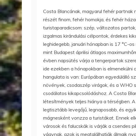
Costa Blancának, magyarul fehér partnak 
részét finom, fehér homokja, és fehér ház
turistaparadicsom: szép, változatos part
izgalmas kirándulási célpontok, érdekes ki
leghidegebb, januári hónapban is 17 °C-o
mint Budapest áprilisi átlagos maximumhőmé
évben napsütés várja a tengerpartok szerel
ide ezekben a hónapokban is elmenekülni a
hangulata is van: Európában egyedülálló s
növények, csodaszép virágok, és a WHO szer
csodálatos kikapcsolódáshoz. A Costa Blanc
létesítmények teljes hiánya a térségben. 
legtisztább levegőjű, legnaposabb, és egyi
mágnesként vonzza a turistákat. Ennek elle
városok és falucskák is várják a csendes p
vágynak, azok is megtalálhatják álmaik ny