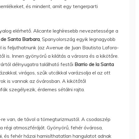
emlékeket, és mindent, amit egy tengerparti
gyalog elérhető. Alicante leghíresebb nevezetessége a
o de Santa Barbara
, Spanyolország egyik legnagyobb
tel is feljuthatnunk (az Avenue de Juan Bautista Lafora-
ől is. Innen gyönyörű a kilátás a városra és a kikötőre.
 vártól délnyugatra található festői
Barrio de la Santa
akkal, virágos, szűk utcákkal varázsolja el az ott
rok is vannak az óvárosban. A kikötőtől
ák szegélyezik, érdemes sétálni rajta.
re van, de távol a tömegturizmustól. A csodaszép
ta régi atmoszféráját. Gyönyörű, fehér óvárosa,
ái, és fehér házai hamisíthatatlan hangulatot adnak