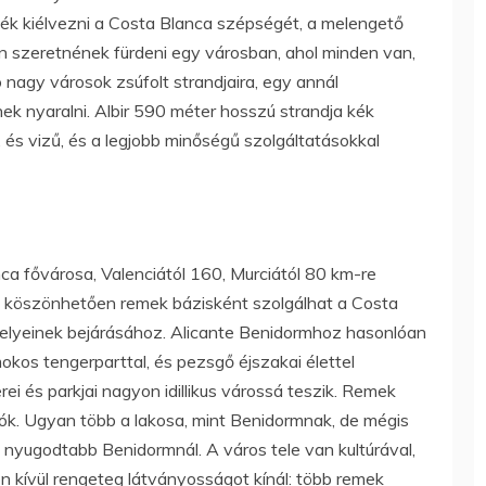
etnék kiélvezni a Costa Blanca szépségét, a melengető
don szeretnének fürdeni egy városban, ahol minden van,
gy városok zsúfolt strandjaira, egy annál
k nyaralni. Albir 590 méter hosszú strandja kék
 és vizű, és a legjobb minőségű szolgáltatásokkal
a fővárosa, Valenciától 160, Murciától 80 km-re
ek köszönhetően remek bázisként szolgálhat a Costa
óhelyeinek bejárásához. Alicante Benidormhoz hasonlóan
mokos tengerparttal, és pezsgő éjszakai élettel
ei és parkjai nagyon idillikus várossá teszik. Remek
ók. Ugyan több a lakosa, mint Benidormnak, de mégis
l nyugodtabb Benidormnál. A város tele van kultúrával,
n kívül rengeteg látványosságot kínál: több remek