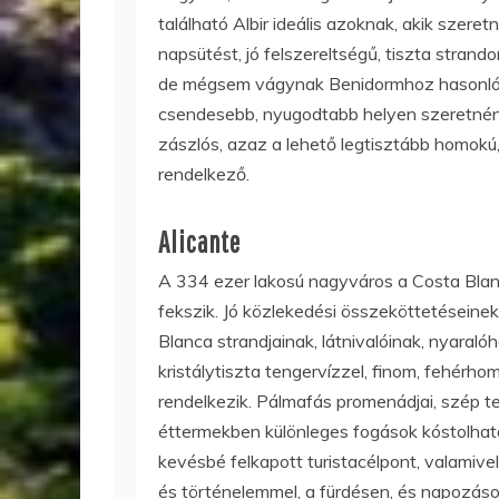
található Albir ideális azoknak, akik szer
napsütést, jó felszereltségű, tiszta stran
de mégsem vágynak Benidormhoz hasonló na
csendesebb, nyugodtabb helyen szeretnéne
zászlós, azaz a lehető legtisztább homokú,
rendelkező.
Alicante
A 334 ezer lakosú nagyváros a Costa Blanc
fekszik. Jó közlekedési összeköttetésein
Blanca strandjainak, látnivalóinak, nyaral
kristálytiszta tengervízzel, finom, fehérho
rendelkezik. Pálmafás promenádjai, szép ter
éttermekben különleges fogások kóstolhat
kevésbé felkapott turistacélpont, valamive
és történelemmel, a fürdésen, és napozáso