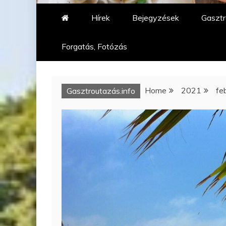
Hírek
Bejegyzések
Gasztr
Forgatás, Fotózás
Home
2021
fe
Gasztroutazás.info