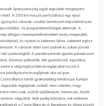
nevezik Spanyolország egyik legszebb tengerparti
ai miatt. A 200 km hosszú partszakasz egy igazi
ok, gyönyörű városok, csodás természeti képződmények,
kapcsolódási- és programlehetőségek jellemzik. A
s napi átlagos maximumhőmérséklet (mely magasabb,
rséklete), és nyáron is kellemes klíma, valamint egész
meseit. A városok télen sem ürülnek ki, sokan jönnek
 téli szürkeségből. A paradicsomnak igazán paradicsomi
zámú, őshonos pálmafák, déli gyümölcsök, egzotikus
int a világ legtisztább levegője járul hozzá a
a kristálytiszta levegőjének oka az ipari
A Costa Blanca tehát gyakorlatilag mindössze Európa
k legszebb régiójának számít, nem véletlen, hogy
nére nem csak zsúfolt üdülőhelyek, hanem kis, festői
ihenésre vágyókat. Akik pedig bulizásra, sok emberre
aralóhelyét a Costa Blancán.A Benidorm és Altea között