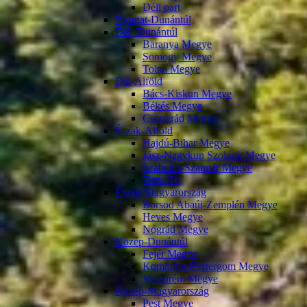
Déli part
Nyugat-Dunántúl
Dél -Dunántúl
Baranya Megye
Somogy Megye
Tolna Megye
Dél-Alföld
Bács-Kiskun Megye
Békés Megye
Csongrád Megye
Észak-Alföld
Hajdú-Bihar Megye
Jász-Nagykun Szolnok Megye
Szabolcs-Szatmár Megye
Tisza Tó
Észak-Magyarország
Borsod Abaúj-Zemplén Megye
Heves Megye
Nógrád Megye
Közép-Dunántúl
Fejér Megye
Komárom-Esztergom Megye
Veszprém Megye
Közép-Magyarország
Pest Megye