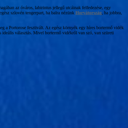
magában az óváros, labirintus jellegű utcáinak felfedezése, egy
gész szlovén tengerpart, ha balra nézünk
Horvátország
, ha jobbra,
eg a Portorose fesztivált. Az egész környék egy híres bortermő vidék
s ideális választás. Mivel bortermő vidékről van szó, van szüreti