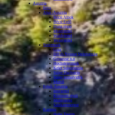
Ausztria
Bécs
Alsó -Ausztria
Bécsi Alpok
Bécsi Erdő
Duna régió
Mostviertel
Waldviertel
Weinviertel
Steiermark
Graz
Dél és Nyugat Steierország
Gesaeuse n.p
Hochsteiermark
Kelet Stájerország
Stájer Dachstein
Stájer termálvidék
Murtál
Felső- Ausztria
Innviertel
Központi régió
Mühlviertel
Salzkammergut
Karintia
Hohe Tauern