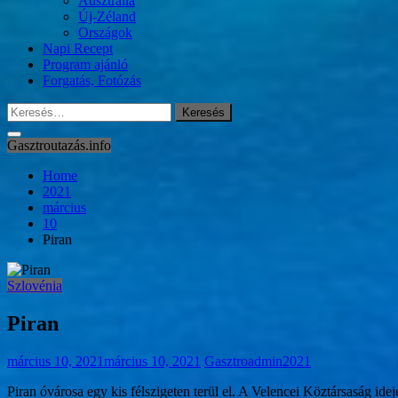
Ausztrália
Új-Zéland
Országok
Napi Recept
Program ajánló
Forgatás, Fotózás
Keresés:
Gasztroutazás.info
Home
2021
március
10
Piran
Szlovénia
Piran
március 10, 2021
március 10, 2021
Gasztroadmin2021
Piran óvárosa egy kis félszigeten terül el. A Velencei Köztársaság ide