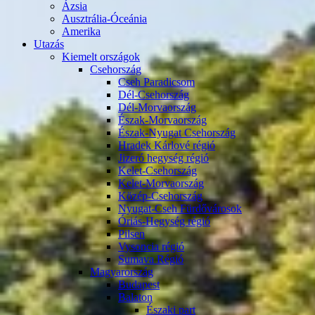
Ázsia
Ausztrália-Óceánia
Amerika
Utazás
Kiemelt országok
Csehország
Cseh Paradicsom
Dél-Csehország
Dél-Morvaország
Észak-Morvaország
Észak-Nyugat Csehország
Hradek Kárlové régió
Jizeró hegység régió
Kelet-Csehország
Kelet-Morvaország
Közép-Csehország
Nyugat-Cseh Fürdővárosok
Óriás-Hegység régió
Pilsen
Vysoncia régió
Sumava Régió
Magyarország
Budapest
Balaton
Északi part