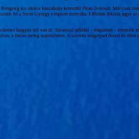
a. Rengeteg kis sikátor kaszabolja keresztül Piran óvárosát. Már csak ön
zunk fel a Szent György templom tornyába. Előttünk fekszik ugye az e
kellemes langyos idő van itt. Tavasszal például – májusban – rendezik m
usban, a finom meleg napsütésben. A szlovén tengerpart ősszel és télen i