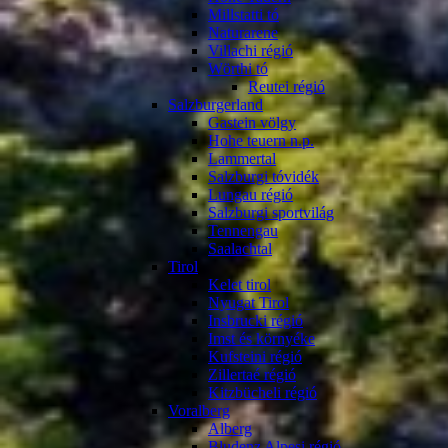
Millstatti tó
Naturarene
Villachi régió
Wörthi tó
Reutei régió
Salzburgerland
Gastein völgy
Hohe teuern n.p.
Lammertal
Salzburgi tóvidék
Lungau régió
Salzburgi sportvilág
Tennengau
Saalachtal
Tirol
Kelet tirol
Nyugat Tirol
Insbrucki régió
Imst és környéke
Kufsteini régió
Zillertaé régió
Kitzbücheli régió
Voralberg
Alberg
Bludenz Alpesi régió