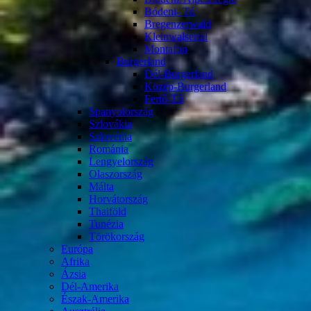
Bódeni- Tó
Bregenzerwald
Kleinwalsertal
Montafon
Burgerland
Dél-Burgerland
Közép-Burgerland
Fertő-Tó
Spanyolország
Szlovákia
Szlovénia
Románia
Lengyelország
Olaszország
Málta
Horvátország
Thaiföld
Tunézia
Törökország
Európa
Afrika
Ázsia
Dél-Amerika
Észak-Amerika