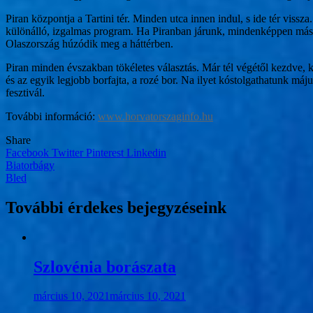
Piran központja a Tartini tér. Minden utca innen indul, s ide tér vissz
különálló, izgalmas program. Ha Piranban járunk, mindenképpen máss
Olaszország húzódik meg a háttérben.
Piran minden évszakban tökéletes választás. Már tél végétől kezdve, 
és az egyik legjobb borfajta, a rozé bor. Na ilyet kóstolgathatunk máj
fesztivál.
További információ:
www.horvatorszaginfo.hu
Share
Facebook
Twitter
Pinterest
Linkedin
Bejegyzés
Biatorbágy
Bled
navigáció
További érdekes bejegyzéseink
Szlovénia borászata
március 10, 2021
március 10, 2021