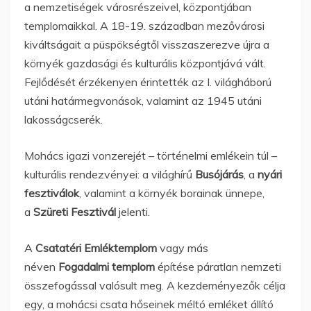
a nemzetiségek városrészeivel, központjában
templomaikkal. A 18-19. században mezővárosi
kiváltságait a püspökségtől visszaszerezve újra a
környék gazdasági és kulturális központjává vált.
Fejlődését érzékenyen érintették az I. világháború
utáni határmegvonások, valamint az 1945 utáni
lakosságcserék.
Mohács igazi vonzerejét – történelmi emlékein túl –
kulturális rendezvényei: a világhírű
Busójárás
, a
nyári
fesztiválok
, valamint a környék borainak ünnepe,
a
Szüreti Fesztivál
jelenti.
A
Csatatéri Emléktemplom
vagy más
néven
Fogadalmi templom
építése páratlan nemzeti
összefogással valósult meg. A kezdeményezők célja
egy, a mohácsi csata hőseinek méltó emléket állító