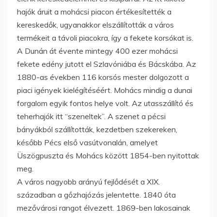
hajók áruit a mohácsi piacon értékesítették a
kereskedők, ugyanakkor elszállították a város
termékeit a távoli piacokra, így a fekete korsókat is.
A Dunán át évente mintegy 400 ezer mohácsi
fekete edény jutott el Szlavóniába és Bácskába. Az
1880-as években 116 korsós mester dolgozott a
piaci igények kielégítéséért. Mohács mindig a dunai
forgalom egyik fontos helye volt. Az utasszállító és
teherhajók itt “szeneltek”. A szenet a pécsi
bányákból szállították, kezdetben szekereken,
később Pécs első vasútvonalán, amelyet
Üszögpuszta és Mohács között 1854-ben nyitottak
meg.
A város nagyobb arányú fejlődését a XIX.
században a gőzhajózás jelentette. 1840 óta
mezővárosi rangot élvezett. 1869-ben lakosainak