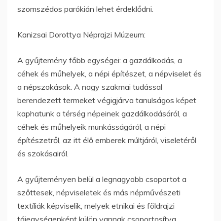
szomszédos parókián lehet érdeklődni.
Kanizsai Dorottya Néprajzi Múzeum:
A gyűjtemény főbb egységei: a gazdálkodás, a
céhek és műhelyek, a népi építészet, a népviselet és
a népszokások. A nagy szakmai tudással
berendezett termeket végigjárva tanulságos képet
kaphatunk a térség népeinek gazdálkodásáról, a
céhek és műhelyeik munkásságáról, a népi
építészetről, az itt élő emberek múltjáról, viseletéről
és szokásairól.
A gyűjteményen belül a legnagyobb csoportot a
szőttesek, népviseletek és más népművészeti
textíliák képviselik, melyek etnikai és földrajzi
tájegységenként külön vannak csoportosítva.