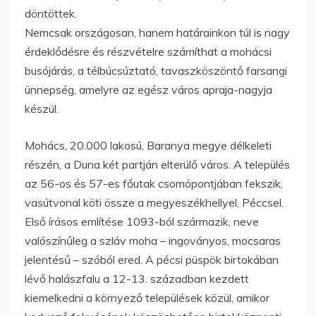
döntöttek.
Nemcsak országosan, hanem határainkon túl is nagy
érdeklődésre és részvételre számíthat a mohácsi
busójárás, a télbúcsúztató, tavaszköszöntő farsangi
ünnepség, amelyre az egész város apraja-nagyja
készül.
Mohács, 20.000 lakosú, Baranya megye délkeleti
részén, a Duna két partján elterülő város. A település
az 56-os és 57-es főutak csomópontjában fekszik,
vasútvonal köti össze a megyeszékhellyel, Péccsel.
Első írásos említése 1093-ból származik, neve
valószínűleg a szláv moha – ingoványos, mocsaras
jelentésű – szóból ered. A pécsi püspök birtokában
lévő halászfalu a 12-13. században kezdett
kiemelkedni a környező települések közül, amikor