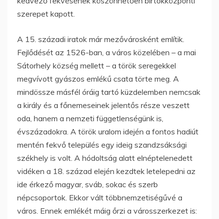
kedvező fekvésének köszönhetően birtokközponti
szerepet kapott.
A 15. századi iratok már mezővárosként említik.
Fejlődését az 1526-ban, a város közelében – a mai
Sátorhely község mellett – a török seregekkel
megvívott gyászos emlékű csata törte meg. A
mindössze másfél óráig tartó küzdelemben nemcsak
a király és a főnemeseinek jelentős része veszett
oda, hanem a nemzeti függetlenségünk is,
évszázadokra. A török uralom idején a fontos hadiút
mentén fekvő település egy ideig szandzsáksági
székhely is volt. A hódoltság alatt elnéptelenedett
vidéken a 18. század elején kezdtek letelepedni az
ide érkező magyar, sváb, sokac és szerb
népcsoportok. Ekkor vált többnemzetiségűvé a
város. Ennek emlékét máig őrzi a városszerkezet is: