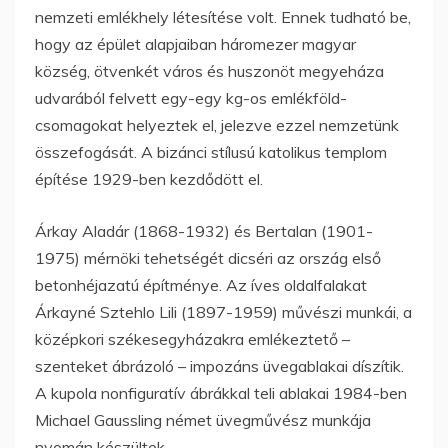
nemzeti emlékhely létesítése volt. Ennek tudható be,
hogy az épület alapjaiban háromezer magyar
község, ötvenkét város és huszonöt megyeháza
udvarából felvett egy-egy kg-os emlékföld-
csomagokat helyeztek el, jelezve ezzel nemzetünk
összefogását. A bizánci stílusú katolikus templom
építése 1929-ben kezdődött el.
Árkay Aladár (1868-1932) és Bertalan (1901-
1975) mérnöki tehetségét dicséri az ország első
betonhéjazatú építménye. Az íves oldalfalakat
Árkayné Sztehlo Lili (1897-1959) művészi munkái, a
középkori székesegyházakra emlékeztető –
szenteket ábrázoló – impozáns üvegablakai díszítik.
A kupola nonfiguratív ábrákkal teli ablakai 1984-ben
Michael Gaussling német üvegművész munkája
nyomán készültek.