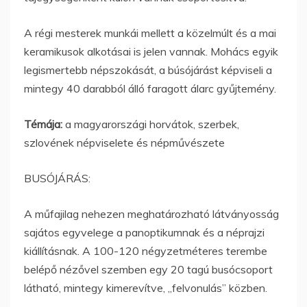
A régi mesterek munkái mellett a közelmúlt és a mai
keramikusok alkotásai is jelen vannak. Mohács egyik
legismertebb népszokását, a búsójárást képviseli a
mintegy 40 darabból álló faragott álarc gyűjtemény.
Témája:
a magyarországi horvátok, szerbek,
szlovének népviselete és népművészete
BUSÓJÁRÁS:
A műfajilag nehezen meghatározható látványosság
sajátos egyvelege a panoptikumnak és a néprajzi
kiállításnak. A 100-120 négyzetméteres terembe
belépő nézővel szemben egy 20 tagú busócsoport
látható, mintegy kimerevítve, „felvonulás” közben.