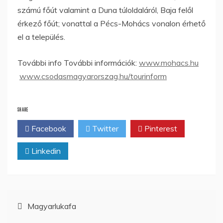
számú főút valamint a Duna túloldaláról, Baja felől
érkező főút; vonattal a Pécs-Mohács vonalon érhető
el a település.
További info További információk:
www.mohacs.hu
www.csodasmagyarorszag.hu/tourinform
SHARE
Facebook
Twitter
Pinterest
Linkedin
Bejegyzés
Magyarlukafa