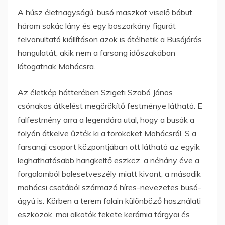
A húsz életnagyságú, busó maszkot viselő bábut,
három sokác lány és egy boszorkány figurát
felvonultató kiállításon azok is átélhetik a Busójárás
hangulatát, akik nem a farsang időszakában
látogatnak Mohácsra.
Az életkép hátterében Szigeti Szabó János
csónakos átkelést megörökítő festménye látható. E
falfestmény arra a legendára utal, hogy a busók a
folyón átkelve űzték ki a törököket Mohácsról. S a
farsangi csoport központjában ott látható az egyik
leghathatósabb hangkeltő eszköz, a néhány éve a
forgalomból balesetveszély miatt kivont, a második
mohácsi csatából származó híres-nevezetes busó-
ágyú is. Körben a terem falain különböző használati
eszközök, mai alkotók fekete kerámia tárgyai és