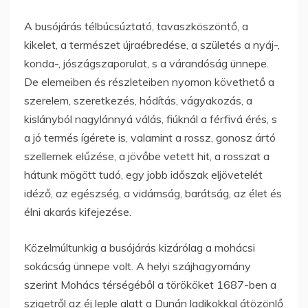
A busójárás télbúcsúztató, tavaszköszöntő, a
kikelet, a természet újraébredése, a születés a nyáj-,
konda-, jószágszaporulat, s a várandóság ünnepe.
De elemeiben és részleteiben nyomon követhető a
szerelem, szeretkezés, hódítás, vágyakozás, a
kislányból nagylánnyá válás, fiúknál a férfivá érés, s
a jó termés ígérete is, valamint a rossz, gonosz ártó
szellemek elűzése, a jövőbe vetett hit, a rosszat a
hátunk mögött tudó, egy jobb időszak eljövetelét
idéző, az egészség, a vidámság, barátság, az élet és
élni akarás kifejezése.
Közelmúltunkig a busójárás kizárólag a mohácsi
sokácság ünnepe volt. A helyi szájhagyomány
szerint Mohács térségéből a törököket 1687-ben a
szigetről az éj leple alatt a Dunán ladikokkal átözönlő