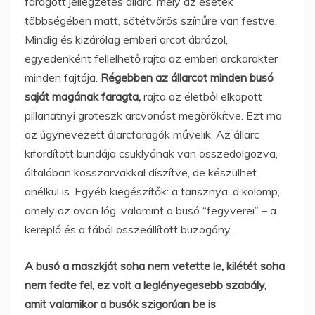
faragott jellegzetes állarc, mely az esetek
többségében matt, sötétvörös színűre van festve.
Mindig és kizárólag emberi arcot ábrázol,
egyedenként fellelhető rajta az emberi arckarakter
minden fajtája.
Régebben az állarcot minden busó
saját magának faragta,
rajta az életből elkapott
pillanatnyi groteszk arcvonást megörökítve. Ezt ma
az úgynevezett álarcfaragók művelik. Az állarc
kifordított bundája csuklyának van összedolgozva,
általában kosszarvakkal díszítve, de készülhet
anélkül is. Egyéb kiegészítők: a tarisznya, a kolomp,
amely az övön lóg, valamint a busó “fegyverei” – a
kereplő és a fából összeállított buzogány.
A busó a maszkját soha nem vetette le, kilétét soha
nem fedte fel, ez volt a leglényegesebb szabály,
amit valamikor a busók szigorúan be is