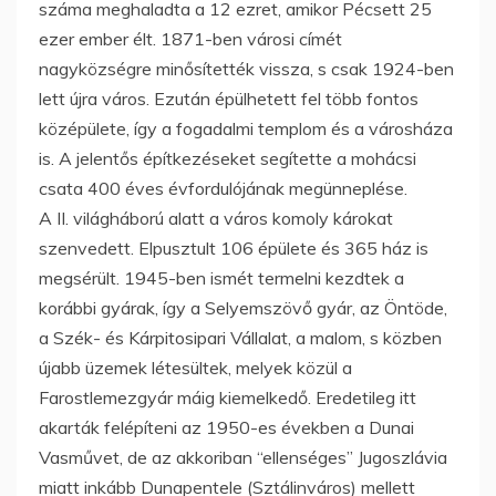
száma meghaladta a 12 ezret, amikor Pécsett 25
ezer ember élt. 1871-ben városi címét
nagyközségre minősítették vissza, s csak 1924-ben
lett újra város. Ezután épülhetett fel több fontos
középülete, így a fogadalmi templom és a városháza
is. A jelentős építkezéseket segítette a mohácsi
csata 400 éves évfordulójának megünneplése.
A II. világháború alatt a város komoly károkat
szenvedett. Elpusztult 106 épülete és 365 ház is
megsérült. 1945-ben ismét termelni kezdtek a
korábbi gyárak, így a Selyemszövő gyár, az Öntöde,
a Szék- és Kárpitosipari Vállalat, a malom, s közben
újabb üzemek létesültek, melyek közül a
Farostlemezgyár máig kiemelkedő. Eredetileg itt
akarták felépíteni az 1950-es években a Dunai
Vasművet, de az akkoriban “ellenséges” Jugoszlávia
miatt inkább Dunapentele (Sztálinváros) mellett