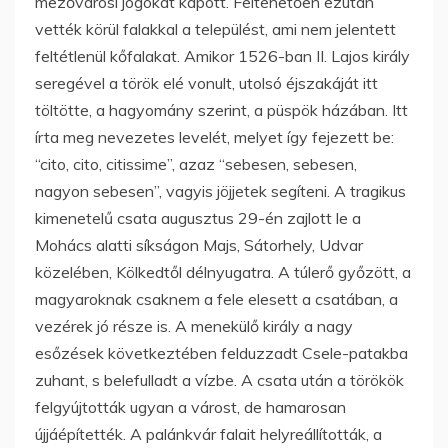
mezővárosi jogokat kapott. Feltehetően ezután
vették körül falakkal a települést, ami nem jelentett
feltétlenül kőfalakat. Amikor 1526-ban II. Lajos király
seregével a török elé vonult, utolsó éjszakáját itt
töltötte, a hagyomány szerint, a püspök házában. Itt
írta meg nevezetes levelét, melyet így fejezett be:
“cito, cito, citissime”, azaz “sebesen, sebesen,
nagyon sebesen”, vagyis jöjjetek segíteni. A tragikus
kimenetelű csata augusztus 29-én zajlott le a
Mohács alatti síkságon Majs, Sátorhely, Udvar
közelében, Kölkedtől délnyugatra. A túlerő győzött, a
magyaroknak csaknem a fele elesett a csatában, a
vezérek jó része is. A menekülő király a nagy
esőzések következtében felduzzadt Csele-patakba
zuhant, s belefulladt a vízbe. A csata után a törökök
felgyújtották ugyan a várost, de hamarosan
újjáépítették. A palánkvár falait helyreállították, a