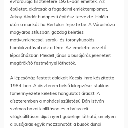
évfordulója tiszteletére 1926-ban emelték. Az
épületet, akárcsak a fogadalmi emléktemplomot,
Árkay Aladár budapesti építész tervezte. Halála
után a munkát fia Bertalan fejezte be. A Városháza
magyaros stílusban, gazdag keleties
motívumkinccsel, sarok- és toronykupolás
homlokzatával néz a térre. Az emeletre vezető
lépcsőházban Pleidell János a busójárás jeleneteit
megörökítő festményei láthatók.
A lépcsőház festett ablakait Kocsis Imre készítette
1984-ben. A díszterem belső kiképzése, stukkós
famennyezete keleties hangulatot áraszt. A
díszteremben a mohácsi születésű Bán István
számos hazai kiállításon és a brüsszeli
világkiállításon díjat nyert gobelinje látható, amelyen
a busójárás egyik mozzanatát: a busók dunai