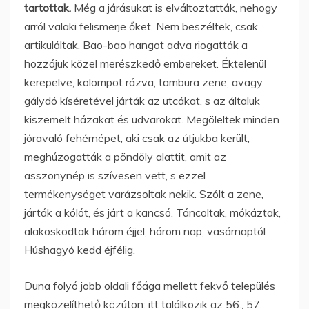
tartottak.
Még a járásukat is elváltoztatták, nehogy
arról valaki felismerje őket. Nem beszéltek, csak
artikuláltak. Bao-bao hangot adva riogatták a
hozzájuk közel merészkedő embereket. Éktelenül
kerepelve, kolompot rázva, tambura zene, avagy
gálydó kíséretével járták az utcákat, s az általuk
kiszemelt házakat és udvarokat. Megöleltek minden
jóravaló fehérnépet, aki csak az útjukba került,
meghúzogatták a pöndöly alattit, amit az
asszonynép is szívesen vett, s ezzel
termékenységet varázsoltak nekik. Szólt a zene,
járták a kólót, és járt a kancsó. Táncoltak, mókáztak,
alakoskodtak három éjjel, három nap, vasárnaptól
Húshagyó kedd éjfélig.
Duna folyó jobb oldali főága mellett fekvő település
megközelíthető közúton: itt találkozik az 56., 57.