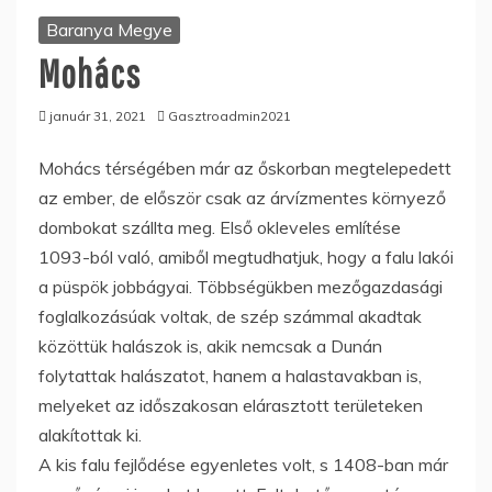
Baranya Megye
Mohács
január 31, 2021
Gasztroadmin2021
Mohács térségében már az őskorban megtelepedett
az ember, de először csak az árvízmentes környező
dombokat szállta meg. Első okleveles említése
1093-ból való, amiből megtudhatjuk, hogy a falu lakói
a püspök jobbágyai. Többségükben mezőgazdasági
foglalkozásúak voltak, de szép számmal akadtak
közöttük halászok is, akik nemcsak a Dunán
folytattak halászatot, hanem a halastavakban is,
melyeket az időszakosan elárasztott területeken
alakítottak ki.
A kis falu fejlődése egyenletes volt, s 1408-ban már