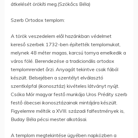
átkelését örökíti meg.(Szökőcs Béla)
Szerb Ortodox templom:
A török veszedelem elől hazánkban védelmet
kereső szerbek 1732-ben építették templomukat,
melynek 48 méter magas, karcsú tornya emelkedik a
város fölé. Berendezése a tradicionális ortodox
templomrendet őrzi. Anyagát tekintve csak fából
készült. Belsejében a szentélyt elválasztó
szentképfal (ikonosztáz) kivételes látványt nyújt.
Csóka Mór magyar festő munkája Uros Prédity szerb
festő óbecsei ikonosztázainak mintájára készült.
Figyelemre méltók a XVIII. századi falfestmények is,
Buday Béla pécsi mester alkotásai.
A templom megtekintése ügyében napközben a