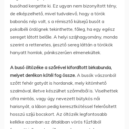
busóhad kergette ki. Ez ugyan nem bizonyított tény,
de elképzelhető, mivel tudvalevő, hogy a török
babonás nép volt, s a rémisztő külsejű busót a
pokolbéli ördögnek tekinthette, főleg, ha egy egész
sereget látott belőle. A helyi szájhagyomány, monda
szerint a rettenetes, ijesztő sereg láttán a törökök
hanyatt homlok, pánikszerűen elmenekültek.
A busó öltözéke a szőrével kifordított birkabunda,
melyet derékon kötél fog össze.
A busók vászonból
szőtt fehér gatyát is hordanak, mely kitömhető
szalmával, illetve készülhet szőrméből is. Viselhettek
cifra mintás, vagy úgy nevezett bütykös női
harisnyát, a lábon pedig keresztkötéssel felerősített
hosszú szíjú bocskort. Az öltözék legfontosabb
kelléke azonban az általában vörös fűzfából