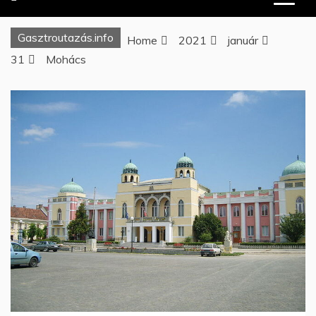
Gasztroutazás.info
Home
2021
január
31
Mohács