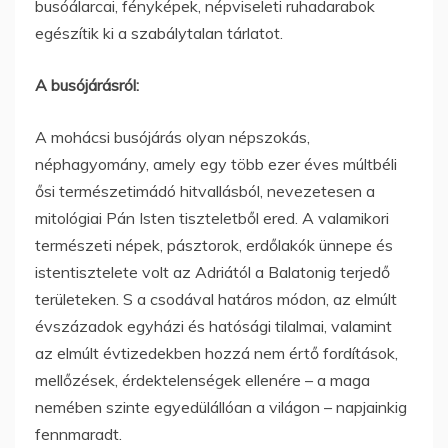
busóálarcai, fényképek, népviseleti ruhadarabok
egészítik ki a szabálytalan tárlatot.
A busójárásról:
A mohácsi busójárás olyan népszokás,
néphagyomány, amely egy több ezer éves múltbéli
ősi természetimádó hitvallásból, nevezetesen a
mitológiai Pán Isten tiszteletből ered. A valamikori
természeti népek, pásztorok, erdőlakók ünnepe és
istentisztelete volt az Adriától a Balatonig terjedő
területeken. S a csodával határos módon, az elmúlt
évszázadok egyházi és hatósági tilalmai, valamint
az elmúlt évtizedekben hozzá nem értő fordítások,
mellőzések, érdektelenségek ellenére – a maga
nemében szinte egyedülállóan a világon – napjainkig
fennmaradt.