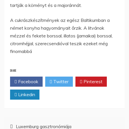
tartják a köményt és a majoránnát.
A cukrászkészítmények az egész Baltikumban a
német konyha hagyományait őrzik. A litvánok
mézzel és fekete borssal, illatos (jamaikai) borssal,
citromhéjjal, szerecsendióval teszik ezeket még
finomabbá
SHARE
Facebook
Twitter
Pinterest
Linkedin
Bejegyzés
Luxemburg gasztronómiája