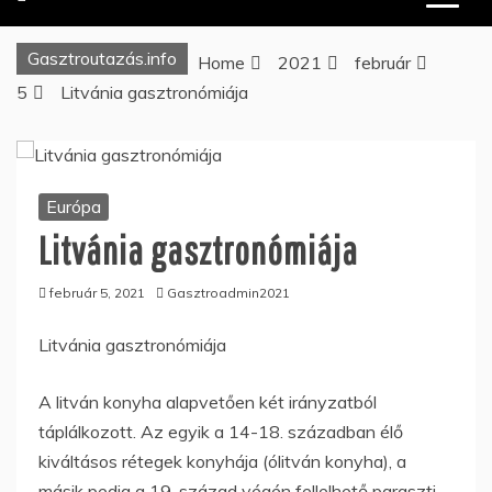
Gasztroutazás.info
Home
2021
február
5
Litvánia gasztronómiája
Európa
Litvánia gasztronómiája
február 5, 2021
Gasztroadmin2021
Litvánia gasztronómiája
A litván konyha alapvetően két irányzatból
táplálkozott. Az egyik a 14-18. században élő
kiváltásos rétegek konyhája (ólitván konyha), a
másik pedig a 19. század végén fellelhető paraszti