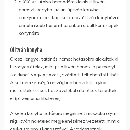
a XIX. sz. utolsó harmadára kialakult litván
paraszti konyha, az ún. újlitván konyha,
amelynek nincs kapcsolata az ólitván konyhával,
annál inkább hasonlít azonban a baltikumi népek
konyháira.
Ólitván konyha
Orosz, lengyel, tatár és német hatásokra alakultak ki
bizonyos ételek, mint pl. a litván borscs, a pelmenyi
(koldunaj) vagy a sózott, szárított, félbehasított libák.
A soknemzetiségű országban bonyolult, olykor
mértéktelenül sok hozzávalóból álló étkek terjedtek
el (pl. zemaitiai libaleves).
A keleti konyha hatására megismert müszaka olyan
régi litván halételek megjelenéséhez vezetett, mint a
csuka savanyú káposztával. A vadászatnak