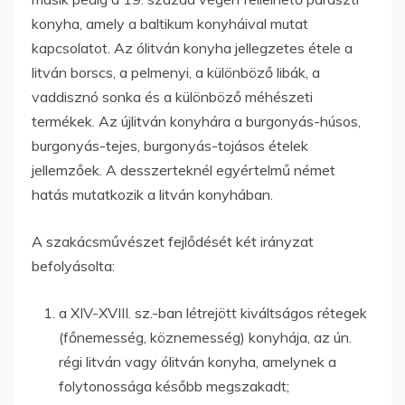
konyha, amely a baltikum konyháival mutat
kapcsolatot. Az ólitván konyha jellegzetes étele a
litván borscs, a pelmenyi, a különböző libák, a
vaddisznó sonka és a különböző méhészeti
termékek. Az újlitván konyhára a burgonyás-húsos,
burgonyás-tejes, burgonyás-tojásos ételek
jellemzőek. A desszerteknél egyértelmű német
hatás mutatkozik a litván konyhában.
A szakácsművészet fejlődését két irányzat
befolyásolta:
a XIV-XVIII. sz.-ban létrejött kiváltságos rétegek
(főnemesség, köznemesség) konyhája, az ún.
régi litván vagy ólitván konyha, amelynek a
folytonossága később megszakadt;