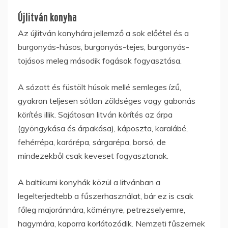
Újlitván konyha
Az újlitván konyhára jellemző a sok előétel és a
burgonyás-húsos, burgonyás-tejes, burgonyás-
tojásos meleg második fogások fogyasztása.
A sózott és füstölt húsok mellé semleges ízű,
gyakran teljesen sótlan zöldséges vagy gabonás
körítés illik. Sajátosan litván körítés az árpa
(gyöngykása és árpakása), káposzta, karalábé,
fehérrépa, karórépa, sárgarépa, borsó, de
mindezekből csak keveset fogyasztanak.
A baltikumi konyhák közül a litvánban a
legelterjedtebb a fűszerhasználat, bár ez is csak
főleg majoránnára, köményre, petrezselyemre,
hagymára, kaporra korlátozódik. Nemzeti fűszernek