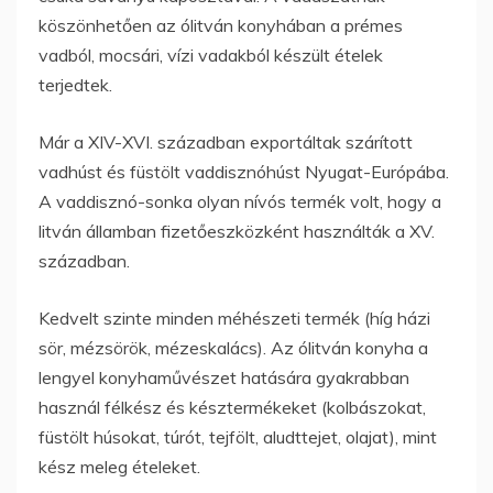
köszönhetően az ólitván konyhában a prémes
vadból, mocsári, vízi vadakból készült ételek
terjedtek.
Már a XIV-XVI. században exportáltak szárított
vadhúst és füstölt vaddisznóhúst Nyugat-Európába.
A vaddisznó-sonka olyan nívós termék volt, hogy a
litván államban fizetőeszközként használták a XV.
században.
Kedvelt szinte minden méhészeti termék (híg házi
sör, mézsörök, mézeskalács). Az ólitván konyha a
lengyel konyhaművészet hatására gyakrabban
használ félkész és késztermékeket (kolbászokat,
füstölt húsokat, túrót, tejfölt, aludttejet, olajat), mint
kész meleg ételeket.