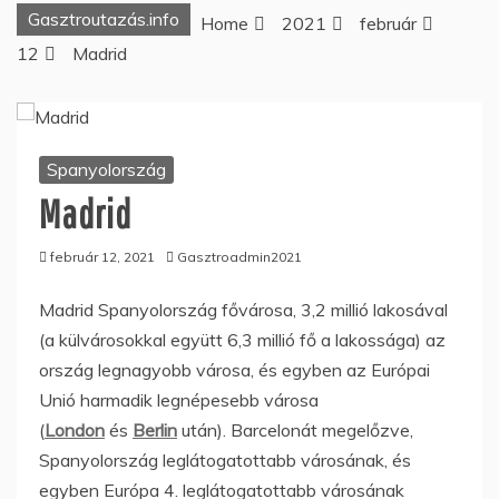
Gasztroutazás.info
Home
2021
február
12
Madrid
Spanyolország
Madrid
február 12, 2021
Gasztroadmin2021
Madrid Spanyolország fővárosa, 3,2 millió lakosával
(a külvárosokkal együtt 6,3 millió fő a lakossága) az
ország legnagyobb városa, és egyben az Európai
Unió harmadik legnépesebb városa
(
London
és
Berlin
után). Barcelonát megelőzve,
Spanyolország leglátogatottabb városának, és
egyben Európa 4. leglátogatottabb városának