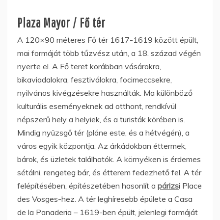
Plaza Mayor / Fő tér
A 120×90 méteres Fő tér 1617-1619 között épült,
mai formáját több tűzvész után, a 18. század végén
nyerte el. A Fő teret korábban vásárokra,
bikaviadalokra, fesztiválokra, focimeccsekre,
nyilvános kivégzésekre használták. Ma különböző
kulturális eseményeknek ad otthont, rendkívül
népszerű hely a helyiek, és a turisták körében is.
Mindig nyüzsgő tér (pláne este, és a hétvégén), a
város egyik központja. Az árkádokban éttermek,
bárok, és üzletek találhatók. A környéken is érdemes
sétálni, rengeteg bár, és étterem fedezhető fel. A tér
felépítésében, építészetében hasonlít a
párizs
i Place
des Vosges-hez. A tér leghíresebb épülete a Casa
de la Panaderia – 1619-ben épült, jelenlegi formáját