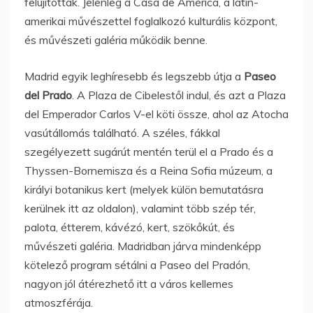
felújították. Jelenleg a Casa de América, a latin-
amerikai művészettel foglalkozó kulturális központ,
és művészeti galéria működik benne.
Madrid egyik leghíresebb és legszebb útja a
Paseo
del Prado
. A Plaza de Cibelestől indul, és azt a Plaza
del Emperador Carlos V-el köti össze, ahol az Atocha
vasútállomás található. A széles, fákkal
szegélyezett sugárút mentén terül el a Prado és a
Thyssen-Bornemisza és a Reina Sofia múzeum, a
királyi botanikus kert (melyek külön bemutatásra
kerülnek itt az oldalon), valamint több szép tér,
palota, étterem, kávézó, kert, szökőkút, és
művészeti galéria. Madridban járva mindenképp
kötelező program sétálni a Paseo del Pradón,
nagyon jól átérezhető itt a város kellemes
atmoszférája.