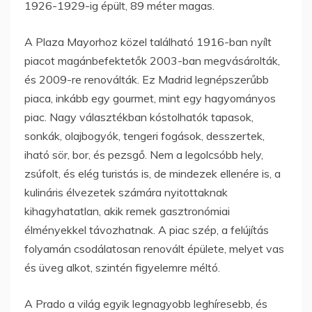
1926-1929-ig épült, 89 méter magas.
A Plaza Mayorhoz közel található 1916-ban nyílt
piacot magánbefektetők 2003-ban megvásárolták,
és 2009-re renoválták. Ez Madrid legnépszerűbb
piaca, inkább egy gourmet, mint egy hagyományos
piac. Nagy választékban kóstolhatók tapasok,
sonkák, olajbogyók, tengeri fogások, desszertek,
iható sör, bor, és pezsgő. Nem a legolcsóbb hely,
zsúfolt, és elég turistás is, de mindezek ellenére is, a
kulináris élvezetek számára nyitottaknak
kihagyhatatlan, akik remek gasztronómiai
élményekkel távozhatnak. A piac szép, a felújítás
folyamán csodálatosan renovált épülete, melyet vas
és üveg alkot, szintén figyelemre méltó.
A Prado a világ egyik legnagyobb leghíresebb, és