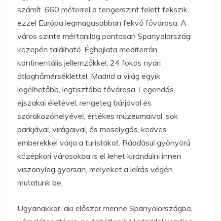
számít. 660 méterrel a tengerszint felett fekszik,
ezzel Európa legmagasabban fekvő fővárosa. A
város szinte mértanilag pontosan Spanyolország
közepén található. Éghajlata mediterrán,
kontinentális jellemzőkkel, 24 fokos nyári
átlaghőmérséklettel. Madrid a világ egyik
legélhetőbb, legtisztább fővárosa. Legendás
éjszakai életével, rengeteg bárjával és
szórakozóhelyével, értékes múzeumaival, sok
parkjával, virágaival, és mosolygós, kedves
emberekkel várja a turistákat. Ráadásul gyönyörű
középkori városokba is el lehet kirándulni innen
viszonylag gyorsan, melyeket a leírás végén
mutatunk be.
Ugyanakkor, aki először menne Spanyolországba,