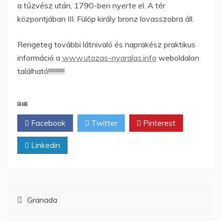
a tűzvész után, 1790-ben nyerte el. A tér
központjában III. Fülöp király bronz lovasszobra áll.
Rengeteg további látnivaló és naprakész praktikus
információ a
www.utazas-nyaralas.info
weboldalon
található!!!!!!!!!!!
SHARE
Facebook
Twitter
Pinterest
Linkedin
Bejegyzés
Granada