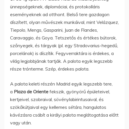
ünnepségeknek, diplomáciai, és protokolláris
eseményeknek ad otthont. Belső tere gazdagon
díszített, olyan művészek munkáival, mint Velázquez,
Tiepolo, Mengs, Gasparini, Juan de Flandes,
Caravaggio, és Goya. Tetszetős és értékes bútorok,
szőnyegek, és tárgyak (pl. egy Stradovarius-hegedű,
porcelánok) is díszítik. Fegyverraktára is érdekes, a
világ legjobbjának tartják. A palota egyik legszebb
része trónterme. Szép, érdekes palota.
A palota keleti részén Madrid egyik legszebb tere,
a
Plaza de Oriente
fekszik, gyönyörű épületeivel,
kertjeivel, szobraival, sövénylabirintusaival, és
szökőkútjaival egy kellemes sétára, hangulatos
kávézásra csábít a királyi palota meglátogatása előtt
vagy után.