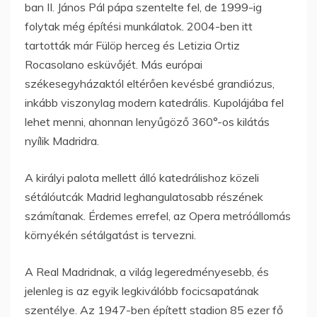
ban II. János Pál pápa szentelte fel, de 1999-ig
folytak még építési munkálatok. 2004-ben itt
tartották már Fülöp herceg és Letizia Ortiz
Rocasolano esküvőjét. Más európai
székesegyházaktól eltérően kevésbé grandiózus,
inkább viszonylag modern katedrális. Kupolájába fel
lehet menni, ahonnan lenyűgöző 360°-os kilátás
nyílik Madridra.
A királyi palota mellett álló katedrálishoz közeli
sétálóutcák Madrid leghangulatosabb részének
számítanak. Érdemes errefel, az Opera metróállomás
környékén sétálgatást is tervezni.
A Real Madridnak, a világ legeredményesebb, és
jelenleg is az egyik legkiválóbb focicsapatának
szentélye. Az 1947-ben épített stadion 85 ezer fő