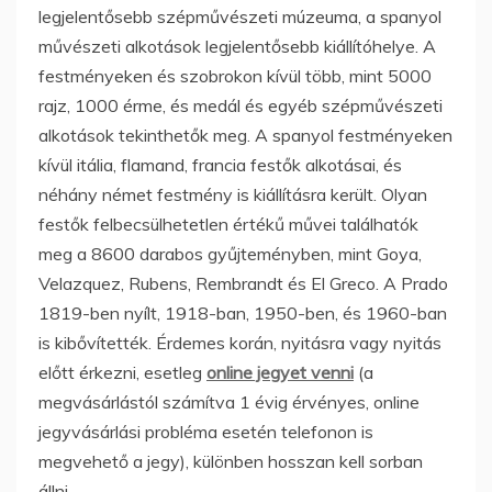
legjelentősebb szépművészeti múzeuma, a spanyol
művészeti alkotások legjelentősebb kiállítóhelye. A
festményeken és szobrokon kívül több, mint 5000
rajz, 1000 érme, és medál és egyéb szépművészeti
alkotások tekinthetők meg. A spanyol festményeken
kívül itália, flamand, francia festők alkotásai, és
néhány német festmény is kiállításra került. Olyan
festők felbecsülhetetlen értékű művei találhatók
meg a 8600 darabos gyűjteményben, mint Goya,
Velazquez, Rubens, Rembrandt és El Greco. A Prado
1819-ben nyílt, 1918-ban, 1950-ben, és 1960-ban
is kibővítették. Érdemes korán, nyitásra vagy nyitás
előtt érkezni, esetleg
online jegyet venni
(a
megvásárlástól számítva 1 évig érvényes, online
jegyvásárlási probléma esetén telefonon is
megvehető a jegy), különben hosszan kell sorban
állni.