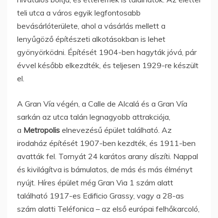
teli utca a város egyik legfontosabb
bevásárlóterülete, ahol a vásárlás mellett a
lenyűgöző építészeti alkotásokban is lehet
gyönyörködni. Építését 1904-ben hagyták jóvá, pár
évvel később elkezdték, és teljesen 1929-re készült
el.
A Gran Vía végén, a Calle de Alcalá és a Gran Vía
sarkán az utca talán legnagyobb attrakciója,
a
Metropolis
elnevezésű épület található. Az
irodaház építését 1907-ben kezdték, és 1911-ben
avatták fel. Tornyát 24 karátos arany díszíti. Nappal
és kivilágítva is bámulatos, de más és más élményt
nyújt. Híres épület még Gran Via 1 szám alatt
található 1917-es Edificio Grassy, vagy a 28-as
szám alatti Teléfonica – az első európai felhőkarcoló,