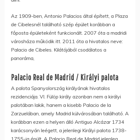
Az 1909-ben, Antonio Palacios által épített, a Plaza
de Cibelesnél található szép épület korábban a
főposta épületeként funkcionált. 2007 óta a madridi
városháza működik itt. 2011 óta a hivatalos neve:
Palacio de Cibeles. Kilátójából csodálatos a
panoráma,
Palacio Real de Madrid / Királyi palota
A palota Spanyolország királyának hivatalos
rezidenciája. VI. Fülöp király azonban nem a királyi
palotában lakik, hanem a kisebb Palacio de la
Zarzuelában, amely Madrid külvárosában található. A
korábban ezen a helyen álló Antiguo Alcázar 1734
karácsonyán leégett, a jelenlegi Királyi palota 1738-
1755-ig épült. A Palacio Real de Madrid jelenleg