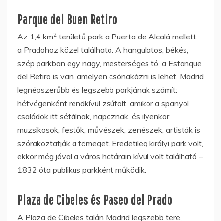
Parque del Buen Retiro
2
Az 1,4 km
területű park a Puerta de Alcalá mellett,
a Pradohoz közel található. A hangulatos, békés,
szép parkban egy nagy, mesterséges tó, a Estanque
del Retiro is van, amelyen csónakázni is lehet. Madrid
legnépszerűbb és legszebb parkjának számít:
hétvégenként rendkívül zsúfolt, amikor a spanyol
családok itt sétálnak, napoznak, és ilyenkor
muzsikosok, festők, művészek, zenészek, artisták is
szórakoztatják a tömeget. Eredetileg királyi park volt,
ekkor még jóval a város határain kívül volt található –
1832 óta publikus parkként működik.
Plaza de Cibeles és Paseo del Prado
A Plaza de Cibeles talán Madrid legszebb tere,