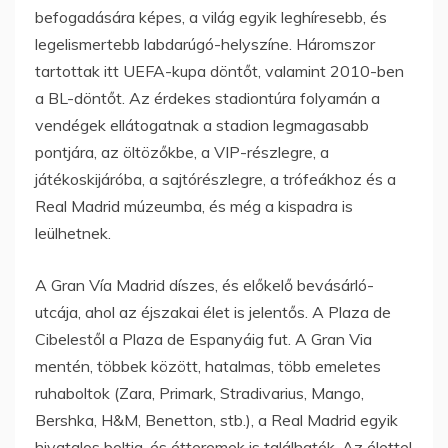
befogadására képes, a világ egyik leghíresebb, és
legelismertebb labdarúgó-helyszíne. Háromszor
tartottak itt UEFA-kupa döntőt, valamint 2010-ben
a BL-döntőt. Az érdekes stadiontúra folyamán a
vendégek ellátogatnak a stadion legmagasabb
pontjára, az öltözőkbe, a VIP-részlegre, a
játékoskijáróba, a sajtórészlegre, a trófeákhoz és a
Real Madrid múzeumba, és még a kispadra is
leülhetnek.
A Gran Vía Madrid díszes, és előkelő bevásárló-
utcája, ahol az éjszakai élet is jelentős. A Plaza de
Cibelestől a Plaza de Espanyáig fut. A Gran Via
mentén, többek között, hatalmas, több emeletes
ruhaboltok (Zara, Primark, Stradivarius, Mango,
Bershka, H&M, Benetton, stb.), a Real Madrid egyik
hivatalos boltja, és étteremek is találhatók. Az élettel