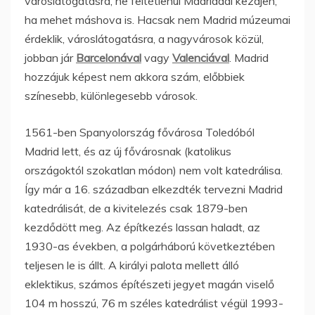
városlátogatásra, ne feltétlenül Madriddal kezdjen,
ha mehet máshova is. Hacsak nem Madrid múzeumai
érdeklik, városlátogatásra, a nagyvárosok közül,
jobban jár
Barcelonával
vagy
Valenciával
. Madrid
hozzájuk képest nem akkora szám, előbbiek
színesebb, különlegesebb városok.
1561-ben Spanyolország fővárosa Toledóból
Madrid lett, és az új fővárosnak (katolikus
országoktól szokatlan módon) nem volt katedrálisa.
Így már a 16. században elkezdték tervezni Madrid
katedrálisát, de a kivitelezés csak 1879-ben
kezdődött meg. Az építkezés lassan haladt, az
1930-as években, a polgárháború következtében
teljesen le is állt. A királyi palota mellett álló
eklektikus, számos építészeti jegyet magán viselő
104 m hosszú, 76 m széles katedrálist végül 1993-