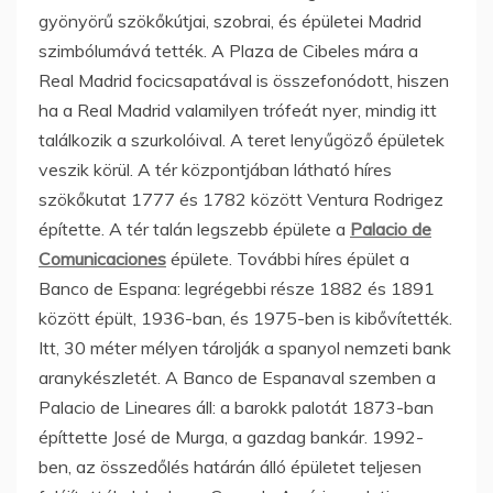
gyönyörű szökőkútjai, szobrai, és épületei Madrid
szimbólumává tették. A Plaza de Cibeles mára a
Real Madrid focicsapatával is összefonódott, hiszen
ha a Real Madrid valamilyen trófeát nyer, mindig itt
találkozik a szurkolóival. A teret lenyűgöző épületek
veszik körül. A tér központjában látható híres
szökőkutat 1777 és 1782 között Ventura Rodrigez
építette. A tér talán legszebb épülete a
Palacio de
Comunicaciones
épülete. További híres épület a
Banco de Espana: legrégebbi része 1882 és 1891
között épült, 1936-ban, és 1975-ben is kibővítették.
Itt, 30 méter mélyen tárolják a spanyol nemzeti bank
aranykészletét. A Banco de Espanaval szemben a
Palacio de Lineares áll: a barokk palotát 1873-ban
építtette José de Murga, a gazdag bankár. 1992-
ben, az összedőlés határán álló épületet teljesen