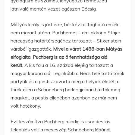
gyalogtúra és számos, lenyűgöző természeti
látnivaló mentén vezet egészen Bécsig.
Mátyás király is járt erre, bár kézzel fogható emlék
nem maradt utána. Puchberget – ami akkor a Stájer
hercegség határtérségéhez tartozott – Stixenstein
várából igazgatták.
Mivel a várat 1488-ban Mátyás
elfoglalta, Puchberg is az ő fennhatósága alá
került.
A kis falu a 16. század elejéig tartozott a
magyar korona alá. Leginkább a Bécs felé tartó török
portyák és a pestis zavarta meg a helyiek életét, a
török ellen a Schneeberg barlangjaiban húzták meg
magukat, a pestis ellenében azonban ez már nem
volt hatékony.
Ezt leszámítva Puchberg mindig is csöndes kis
település volt a meseszép Schneeberg lábánál.