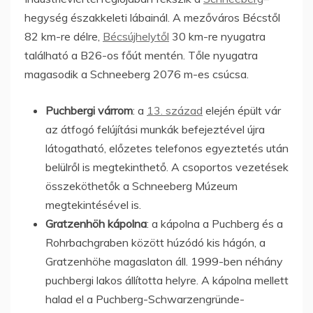
hegység északkeleti lábainál. A mezőváros Bécstől
82 km-re délre,
Bécsújhelytől
30 km-re nyugatra
található a B26-os főút mentén. Tőle nyugatra
magasodik a Schneeberg 2076 m-es csúcsa.
Puchbergi várrom
: a
13. század
elején épült vár
az átfogó felújítási munkák befejeztével újra
látogatható, előzetes telefonos egyeztetés után
belülről is megtekinthető. A csoportos vezetések
összeköthetők a Schneeberg Múzeum
megtekintésével is.
Gratzenhöh kápolna
: a kápolna a Puchberg és a
Rohrbachgraben között húzódó kis hágón, a
Gratzenhöhe magaslaton áll. 1999-ben néhány
puchbergi lakos állította helyre. A kápolna mellett
halad el a Puchberg-Schwarzengründe-