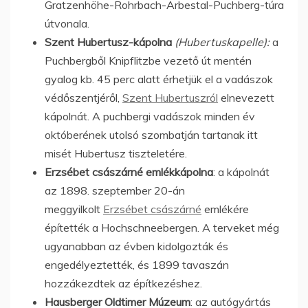
Gratzenhöhe-Rohrbach-Arbestal-Puchberg-túra
útvonala.
Szent Hubertusz-kápolna
(Hubertuskapelle):
a
Puchbergből Knipflitzbe vezető út mentén
gyalog kb. 45 perc alatt érhetjük el a vadászok
védőszentjéről,
Szent Hubertuszról
elnevezett
kápolnát. A puchbergi vadászok minden év
októberének utolsó szombatján tartanak itt
misét Hubertusz tiszteletére.
Erzsébet császárné emlékkápolna
: a kápolnát
az 1898. szeptember 20-án
meggyilkolt
Erzsébet császárné
emlékére
építették a Hochschneebergen. A terveket még
ugyanabban az évben kidolgozták és
engedélyeztették, és 1899 tavaszán
hozzákezdtek az építkezéshez.
Hausberger Oldtimer Múzeum
: az autógyártás