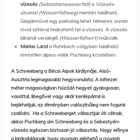
vízesés
(Sebastianwasserfall)
a
Vízesés-
útvonal
(Wasserfallweg)
mentén található.
Gépjárművel egy parkolóig lehet felmenni, onnan
rövid sétával fedezhető fel a vízesés. A vízesés
lábánál vendéglő
(Wasserfallwirt)
működik.
Marias Land
a Rohrbach-völgyben található
érintetlen alpesi vidék Puchberg közelében.
A Schneeberg a Bécsi Alpok királynője, Alsó-
Ausztria legmagasabb hegyvonulata. A kétezer
méter magasságban húzódó hegyet gyalogosan,
vasúttal, libegővel vagy akár kerékpárral is
bejárhatjuk, az élményben valószínűleg nem fogunk
csalódni. Ha a Schneeberget választjuk úti célnak,
akkor Puchberg am Schneeberg és a Sebestyén-
vízesés egészen biztosan jó választás. Nagy előnye
a kirándulásnak, hogy gyorsan elérhető a nyugati