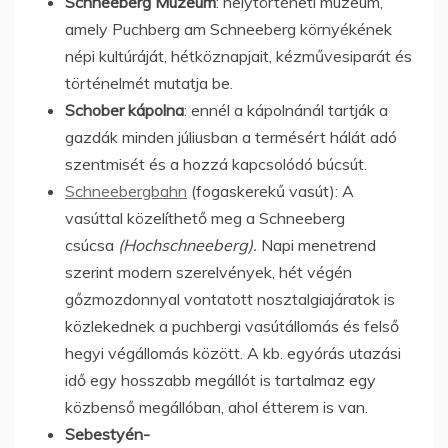
Schneeberg Múzeum
: helytörténeti múzeum,
amely Puchberg am Schneeberg környékének
népi kultúráját, hétköznapjait, kézművesiparát és
történelmét mutatja be.
Schober kápolna
: ennél a kápolnánál tartják a
gazdák minden júliusban a termésért hálát adó
szentmisét és a hozzá kapcsolódó búcsút.
Schneebergbahn
(fogaskerekű vasút): A
vasúttal közelíthető meg a Schneeberg
csúcsa
(Hochschneeberg).
Napi menetrend
szerint modern szerelvények, hét végén
gőzmozdonnyal vontatott nosztalgiajáratok is
közlekednek a puchbergi vasútállomás és felső
hegyi végállomás között. A kb. egyórás utazási
idő egy hosszabb megállót is tartalmaz egy
közbenső megállóban, ahol étterem is van.
Sebestyén-