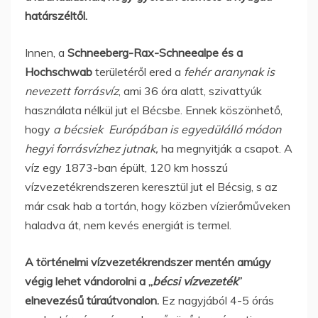
határszéltől.
Innen, a
Schneeberg-Rax-Schneealpe és a
Hochschwab
területéről ered a
fehér aranynak is
nevezett forrásvíz
, ami 36 óra alatt, szivattyúk
használata nélkül jut el Bécsbe. Ennek köszönhető,
hogy
a bécsiek Európában is egyedülálló módon
hegyi forrásvízhez jutnak,
ha megnyitják a csapot. A
víz egy 1873-ban épült, 120 km hosszú
vízvezetékrendszeren keresztül jut el Bécsig, s az
már csak hab a tortán, hogy közben vízierőműveken
haladva át, nem kevés energiát is termel.
A történelmi vízvezetékrendszer mentén amúgy
végig lehet vándorolni a „
bécsi vízvezeték
”
elnevezésű túraútvonalon.
Ez nagyjából 4-5 órás