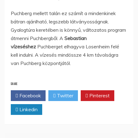
Puchberg mellett talán ez számít a mindenkinek
bátran ajánlható, legszebb látványosságnak.
Gyalogtúra keretében is könnyű, változatos program
átmenni Puchbergből. A
Sebastian
vízeséshez
Puchberget elhagyva Losenheim felé
kell indulni. A vízesés mindössze 4 km távolságra
van Puchberg központjától.
SHARE
Facebook
Twitter
Pinterest
Linkedin