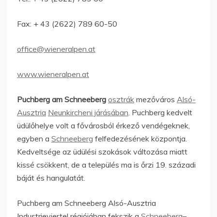
Fax: + 43 (2622) 789 60-50
office@wieneralpen.at
www.wieneralpen.at
Puchberg am Schneeberg
osztrák
mezőváros
Alsó-
Ausztria
Neunkircheni járásában
. Puchberg kedvelt
üdülőhelye volt a fővárosból érkező vendégeknek,
egyben a
Schneeberg
felfedezésének központja.
Kedveltsége az üdülési szokások változása miatt
kissé csökkent, de a település ma is őrzi 19. századi
báját és hangulatát.
Puchberg am Schneeberg Alsó-Ausztria
Industrieviertel régiójában fekszik a
Schneeberg
–