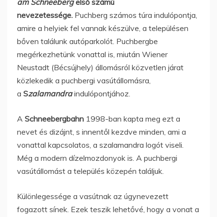
am Schneeberg
első számú
nevezetessége.
Puchberg számos túra indulópontja,
amire a helyiek fel vannak készülve, a településen
bőven találunk autóparkolót. Puchbergbe
megérkezhetünk vonattal is, miután Wiener
Neustadt (Bécsújhely) állomásról közvetlen járat
közlekedik a puchbergi vasútállomásra,
a
S
zalamandra
indulópontjához.
A
Schneebergbahn
1998-ban kapta meg ezt a
nevet és dizájnt, s innentől kezdve minden, ami a
vonattal kapcsolatos, a szalamandra logót viseli.
Még a modern dízelmozdonyok is. A puchbergi
vasútállomást a település közepén találjuk.
Különlegessége a vasútnak az úgynevezett
fogazott sínek. Ezek teszik lehetővé, hogy a vonat a