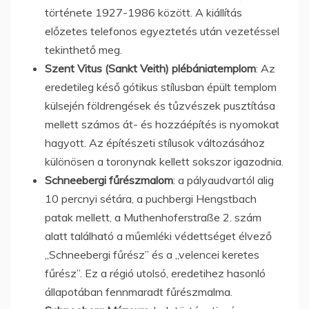
története 1927-1986 között. A kiállítás
előzetes telefonos egyeztetés után vezetéssel
tekinthető meg.
Szent Vitus (Sankt Veith) plébániatemplom
: Az
eredetileg késő gótikus stílusban épült templom
külsején földrengések és tűzvészek pusztítása
mellett számos át- és hozzáépítés is nyomokat
hagyott. Az építészeti stílusok változásához
különösen a toronynak kellett sokszor igazodnia.
Schneebergi fűrészmalom
: a pályaudvartól alig
10 percnyi sétára, a puchbergi Hengstbach
patak mellett, a Muthenhoferstraße 2. szám
alatt található a műemléki védettséget élvező
„Schneebergi fűrész” és a „velencei keretes
fűrész”. Ez a régió utolsó, eredetihez hasonló
állapotában fennmaradt fűrészmalma.