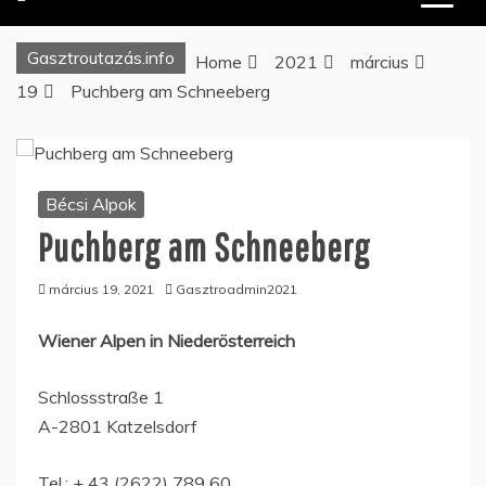
Gasztroutazás.info
Home
2021
március
19
Puchberg am Schneeberg
Bécsi Alpok
Puchberg am Schneeberg
március 19, 2021
Gasztroadmin2021
Wiener Alpen in Niederösterreich
Schlossstraße 1
A-2801 Katzelsdorf
Tel.: + 43 (2622) 789 60