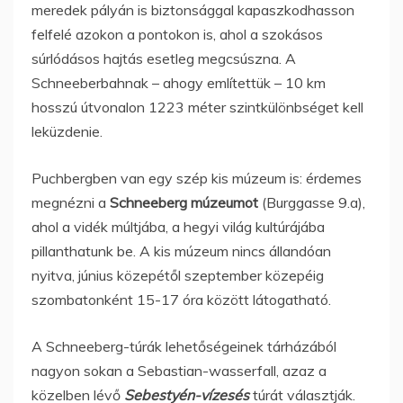
meredek pályán is biztonsággal kapaszkodhasson
felfelé azokon a pontokon is, ahol a szokásos
súrlódásos hajtás esetleg megcsúszna. A
Schneeberbahnak – ahogy említettük – 10 km
hosszú útvonalon 1223 méter szintkülönbséget kell
leküzdenie.
Puchbergben van egy szép kis múzeum is: érdemes
megnézni a
Schneeberg múzeumot
(Burggasse 9.a),
ahol a vidék múltjába, a hegyi világ kultúrájába
pillanthatunk be. A kis múzeum nincs állandóan
nyitva, június közepétől szeptember közepéig
szombatonként 15-17 óra között látogatható.
A Schneeberg-túrák lehetőségeinek tárházából
nagyon sokan a Sebastian-wasserfall, azaz a
közelben lévő
Sebestyén-vízesés
túrát választják.